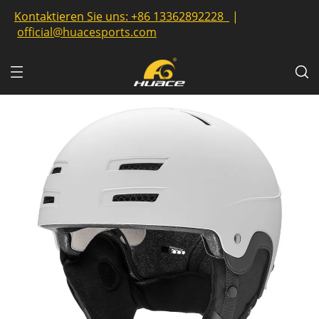
Kontaktieren Sie uns:
+86 13362892228
|
official@huacesports.com