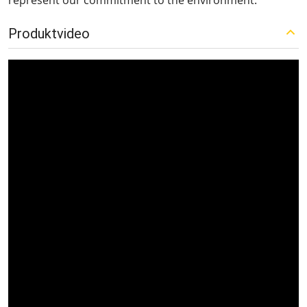
represent our commitment to the environment.
Produktvideo