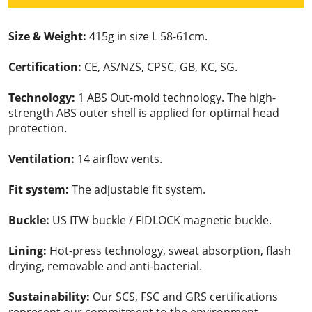
Size & Weight:
415g in size L 58-61cm.
Certification:
CE, AS/NZS, CPSC, GB, KC, SG.
Technology:
1 ABS Out-mold technology. The high-
strength ABS outer shell is applied for optimal head
protection.
Ventilation:
14 airflow vents.
Fit system:
The adjustable fit system.
Buckle:
US ITW buckle / FIDLOCK magnetic buckle.
Lining:
Hot-press technology, sweat absorption, flash
drying, removable and anti-bacterial.
Sustainability:
Our SCS, FSC and GRS certifications