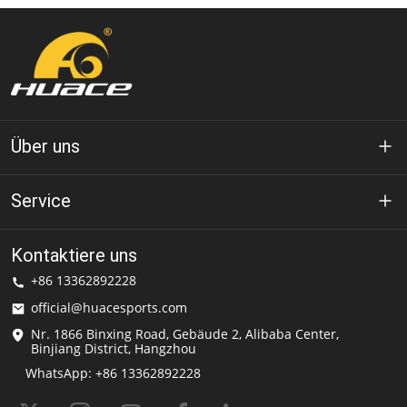
Über uns
Über Huace
Service
Technologie
Datenschutz-Bestimmungen
Kontaktiere uns
Lösung
+86 13362892228
Nutzungsbedingungen
official@huacesports.com
Versand-Service
Nr. 1866 Binxing Road, Gebäude 2, Alibaba Center,
Binjiang District, Hangzhou
Häufig gestellte Fragen
WhatsApp: +86 13362892228