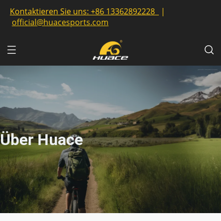
Kontaktieren Sie uns:
+86 13362892228
|
official@huacesports.com
Über Huace