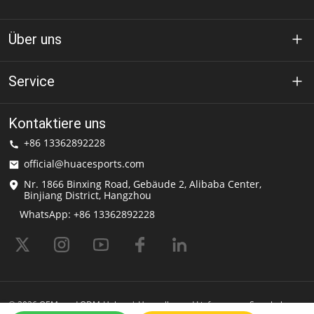
Über uns
Über Huace
Service
Technologie
Datenschutz-Bestimmungen
Kontaktiere uns
Lösung
+86 13362892228
Nutzungsbedingungen
official@huacesports.com
Versand-Service
Nr. 1866 Binxing Road, Gebäude 2, Alibaba Center,
Binjiang District, Hangzhou
Häufig gestellte Fragen
WhatsApp: +86 13362892228
© 2026 OEM- und ODM-Helme | Hersteller und Lieferant von Sporthelmen