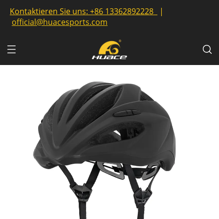
Kontaktieren Sie uns:
+86 13362892228
|
official@huacesports.com