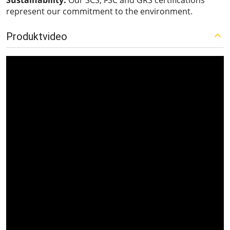
Sustainability:
Our SCS, FSC and GRS certifications
represent our commitment to the environment.
Produktvideo