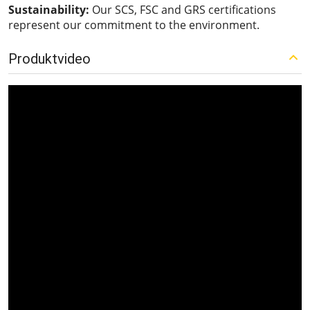
Sustainability:
Our SCS, FSC and GRS certifications
represent our commitment to the environment.
Produktvideo