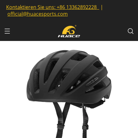
Kontaktieren Sie uns:
+86 13362892228
|
official@huacesports.com