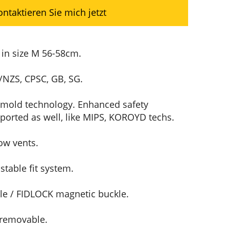
ontaktieren Sie mich jetzt
in size M 56-58cm.
/NZS, CPSC, GB, SG.
-mold technology. Enhanced safety
ported as well, like MIPS, KOROYD techs.
ow vents.
table fit system.
e / FIDLOCK magnetic buckle.
 removable.