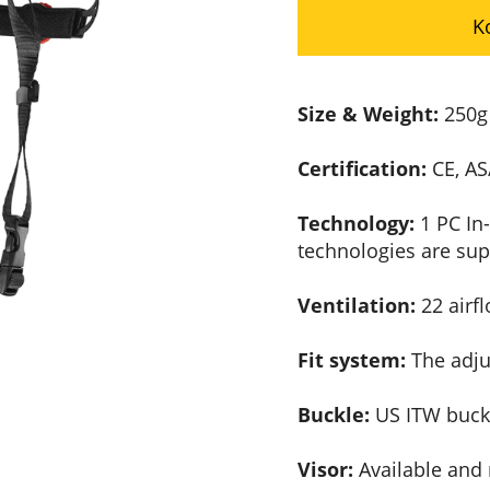
K
Size & Weight:
250g 
Certification:
CE, AS
Technology:
1 PC In
technologies are sup
Ventilation:
22 airfl
Fit system:
The adjus
Buckle:
US ITW buckl
Visor:
Available and