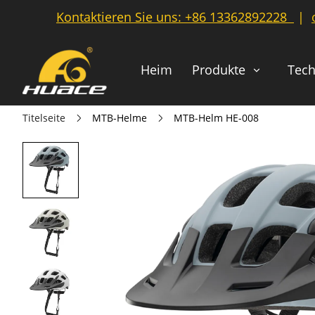
Kontaktieren Sie uns:
+86 13362892228
|
Heim
Produkte
Tech
Titelseite
MTB-Helme
MTB-Helm HE-008