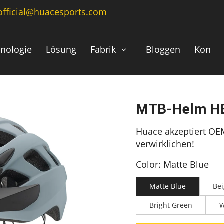
official@huacesports.com
nologie
Lösung
Fabrik
Bloggen
Kontak
MTB-Helm H
Huace akzeptiert OE
verwirklichen!
Color: Matte Blue
Matte Blue
Be
Bright Green
W