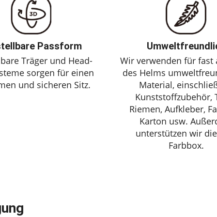
tellbare Passform
Umweltfreundli
lbare Träger und Head-
Wir verwenden für fast a
steme sorgen für einen
des Helms umweltfreu
en und sicheren Sitz.
Material, einschlie
Kunststoffzubehör, T
Riemen, Aufkleber, F
Karton usw. Auße
unterstützen wir die
Farbbox.
gung