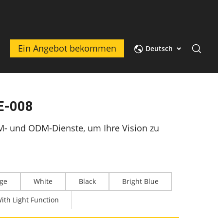
t
Ein Angebot bekommen
Deutsch
E-008
M- und ODM-Dienste, um Ihre Vision zu
ige
White
Black
Bright Blue
ith Light Function