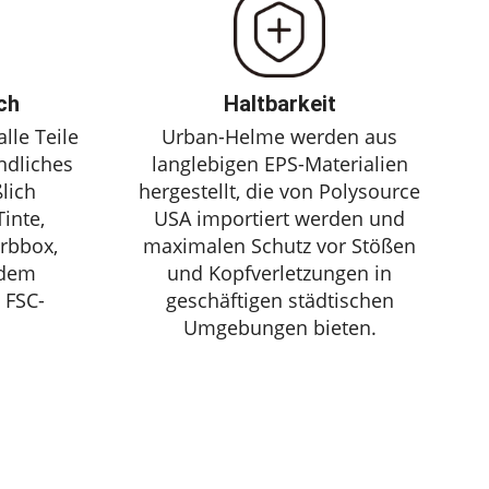
ch
Haltbarkeit
lle Teile
Urban-Helme werden aus
ndliches
langlebigen EPS-Materialien
ßlich
hergestellt, die von Polysource
inte,
USA importiert werden und
arbbox,
maximalen Schutz vor Stößen
rdem
und Kopfverletzungen in
 FSC-
geschäftigen städtischen
Umgebungen bieten.