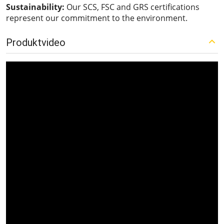
Sustainability:
Our SCS, FSC and GRS certifications
represent our commitment to the environment.
Produktvideo