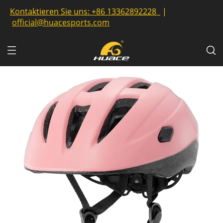
Kontaktieren Sie uns:
+86 13362892228
|
official@huacesports.com