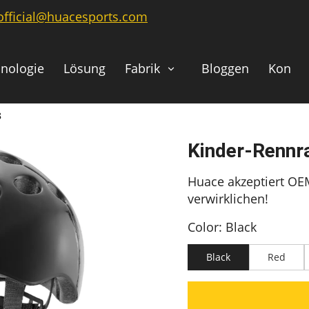
official@huacesports.com
nologie
Lösung
Fabrik
Bloggen
Kontak
8
Kinder-Renn
Huace akzeptiert OE
verwirklichen!
Color: Black
Black
Red