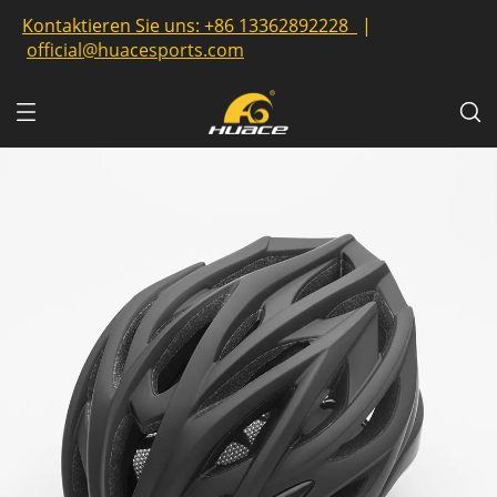
Kontaktieren Sie uns:
+86 13362892228
|
official@huacesports.com