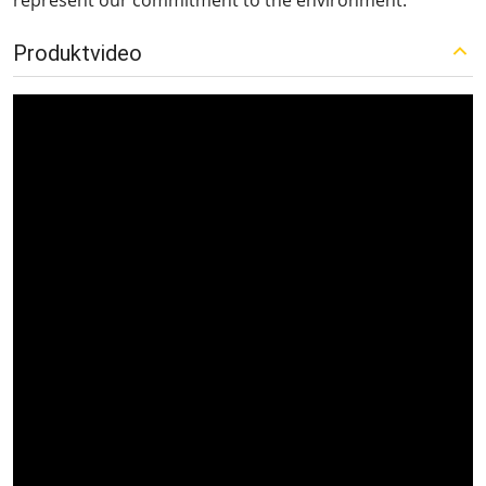
represent our commitment to the environment.
Produktvideo