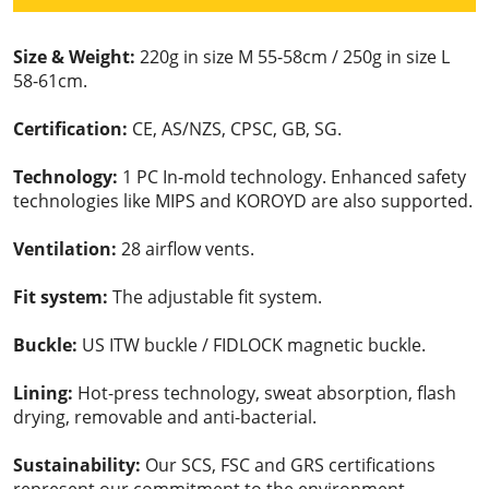
Size & Weight:
220g in size M 55-58cm / 250g in size L
58-61cm.
Certification:
CE, AS/NZS, CPSC, GB, SG.
Technology:
1 PC In-mold technology. Enhanced safety
technologies like MIPS and KOROYD are also supported.
Ventilation:
28 airflow vents.
Fit system:
The adjustable fit system.
Buckle:
US ITW buckle / FIDLOCK magnetic buckle.
Lining:
Hot-press technology, sweat absorption, flash
drying, removable and anti-bacterial.
Sustainability:
Our SCS, FSC and GRS certifications