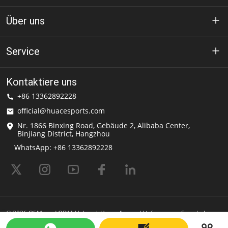
Über uns
Über Huace
Service
Technologie
Datenschutz-Bestimmungen
Kontaktiere uns
Lösung
+86 13362892228
Nutzungsbedingungen
official@huacesports.com
Versand-Service
Nr. 1866 Binxing Road, Gebäude 2, Alibaba Center,
Binjiang District, Hangzhou
Häufig gestellte Fragen
WhatsApp: +86 13362892228
© 2026 OEM- und ODM-Helme | Hersteller und Lieferant von Sporthelmen
| HuaceSports Powered by Shopastro