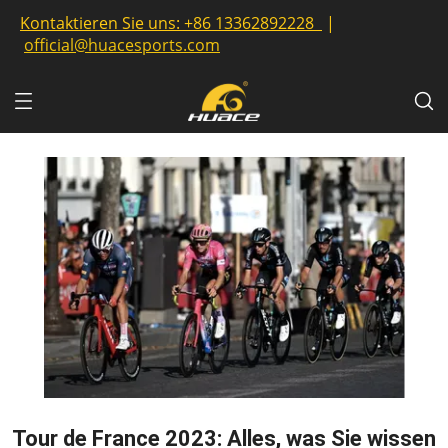
Kontaktieren Sie uns:
+86 13362892228
|
official@huacesports.com
Tour de France 2023: Alles, was Sie wissen